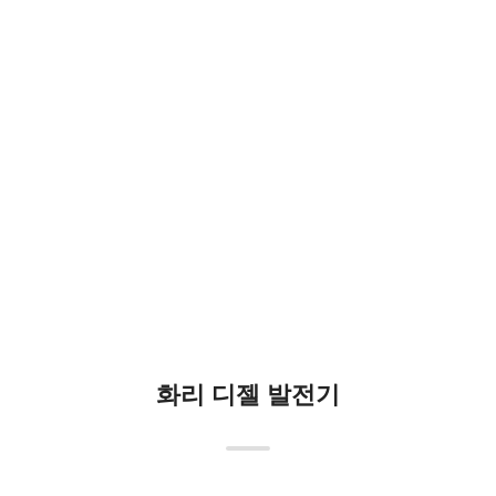
1000+
협동조합 고객 수
100+
특허 수
화리 디젤 발전기