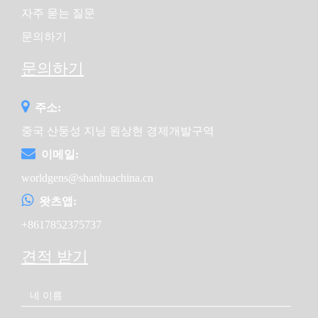
자주 묻는 질문
문의하기
문의하기
주소:
중국 산둥성 지닝 원상현 경제개발구역
이메일:
worldgens@shanhuachina.cn
왓츠앱:
+8617852375737
견적 받기