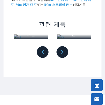
,
또는
선택지들.
포
80m 안개 대포
100m 스프레이 캐논
견적 전에 신청서, 먼지 출처, 필요한 분사 거리, 수도, 전
제
력 공급 및 목적지 국가를 보내주시기 바랍니다. 저희 팀이
고
100m 트레일
관련 제품
TDM-M03 30m 스프레이 캐논이 귀하의 프로젝트에 적합
캐
러 미스트 캐
60m 미스트
한지 확인하는 데 도움을 드릴 것입니다.
논
캐논
<
>
화리 먼지 억제 안개 대포