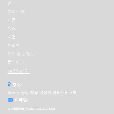
홈
저희 소개
제품
뉴스
사건
해결책
자주 묻는 질문
문의하기
문의하기
주소:
중국 산둥성 지닝 원상현 경제개발구역
이메일:
worldgens@shanhuachina.cn