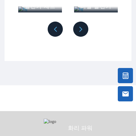
발전기 세트
디젤 발전기
37.5kVA 무음 발전기 견적이 필요하신가요?
전압/주파수, 적용 범위, 부하 목록, 목적지 국가를
보내주세요. 사이즈가 잘 모르겠나요? 먼저 로드 리
스트를 보내세요.
37.5kVA 발전기 견적 받아보세요
간단한 사양 요약
정격 용량: 37.5kVA / 30kW
대기 전력: 41.25kVA / 33kW
전압: 400/230V 또는 맞춤형
주파수: 50Hz 또는 60Hz
종류: 방음 캐노피가 있는 무소음 디젤 발전기 세
트
화리 파워
ATS, 컨트롤러, 알터네이터, 연료 탱크 옵션은 프