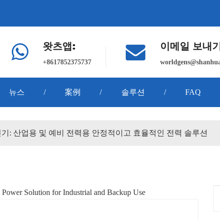
왓츠앱:
이메일 보내기
+8617852375737
worldgens@shanhua
뉴스
/
案例
/
솔루션
/
FAQ
 발전기: 산업용 및 예비 전력용 안정적이고 효율적인 전력 솔루션