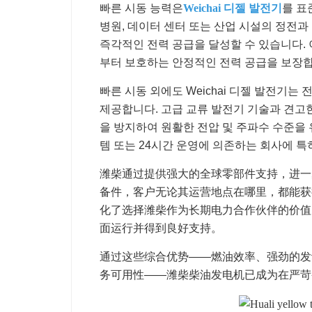
빠른 시동 능력은
Weichai 디젤 발전기
를 표
병원, 데이터 센터 또는 산업 시설의 정전과 
즉각적인 전력 공급을 달성할 수 있습니다.
부터 보호하는 안정적인 전력 공급을 보장합
빠른 시동 외에도 Weichai 디젤 발전기는
제공합니다. 고급 교류 발전기 기술과 견고한
을 방지하여 원활한 전압 및 주파수 수준을 
템 또는 24시간 운영에 의존하는 회사에 특
潍柴通过提供强大的全球零部件支持，进一
备件，客户无论其运营地点在哪里，都能获
化了选择潍柴作为长期电力合作伙伴的价值
面运行并得到良好支持。
通过这些综合优势——燃油效率、强劲的发
务可用性——潍柴柴油发电机已成为在严苛