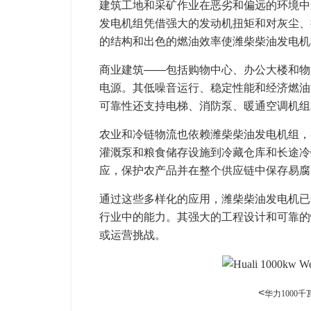
建筑工地和采矿作业在恶劣和偏远的环境中
发电机组凭借强大的发动机扭矩和对灰尘、
的结构和出色的燃油效率使潍柴柴油发电机
商业建筑——包括购物中心、办公大楼和物
电源。其低噪音运行、稳定性能和经济燃油
可靠性还支持电梯、消防泵、暖通空调机组
农业和冷链物流也依赖潍柴柴油发电机组，
灌溉泵和粮食储存设施到冷藏仓库和长途冷
应，保护农产品并在整个供应链中保存易腐
通过这些多样化的应用，潍柴柴油发电机已
行业中的能力。其强大的工程设计和可靠的
或运营挑战。
<
华力1000