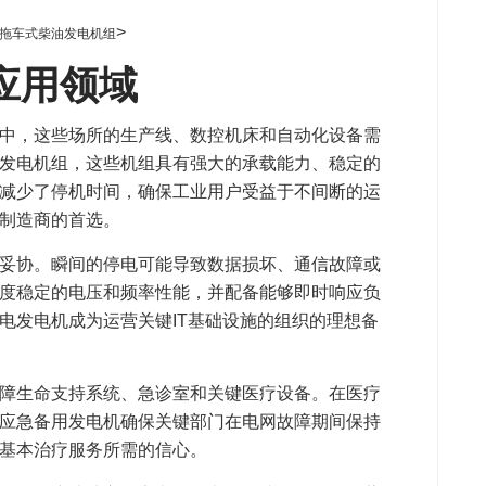
>
拖车式柴油发电机组
应用领域
中，这些场所的生产线、数控机床和自动化设备需
发电机组，这些机组具有强大的承载能力、稳定的
减少了停机时间，确保工业用户受益于不间断的运
制造商的首选。
妥协。瞬间的停电可能导致数据损坏、通信故障或
度稳定的电压和频率性能，并配备能够即时响应负
电发电机成为运营关键IT基础设施的组织的理想备
障生命支持系统、急诊室和关键医疗设备。在医疗
应急备用发电机确保关键部门在电网故障期间保持
基本治疗服务所需的信心。