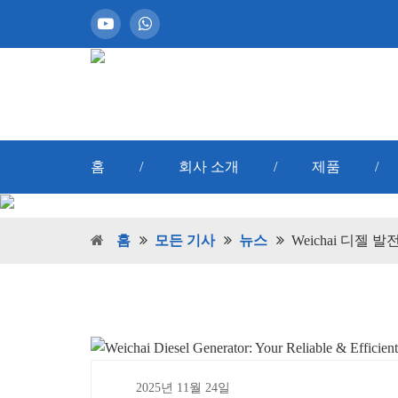
홈
/
회사 소개
/
제품
/
홈
모든 기사
뉴스
Weichai 디젤
2025년 11월 24일