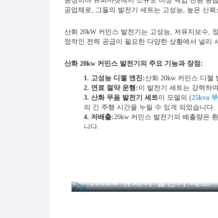
공장이나 슈퍼마켓에서 소규모 비상 백업 전원 공급 장치가
공업체로, 그들의 발전기 세트는 고성능, 높은 신뢰
산화 20kW 커민스 발전기는 고성능, 저유지보수, 장
정적인 전력 공급이 필요한 다양한 상황에서 널리 
산화 20kw 커민스 발전기의 주요 기능과 장점:
1. 고성능 디젤 엔진:
산화 20kw 커민스 디
2. 연료 절약 운행:
이 발전기 세트는 강력하며,
3. 산화 무음 발전기 세트
이 모델의 (
25kva
의 긴 주행 시간을 누릴 수 있게 되었습니다.
4. 저배출:
20kw 커민스 발전기의 배출량은
니다.
5. 설치 및 조작이 용이함:
발전기 세트는 설치
게 가동하고 발전을 시작할 수 있습니다.
6. 내구성:
커민스는 신뢰할 수 있고 내구성 있는
작업 환경도 견딜 수 있습니다.
7. 외딴 지역을 위한 설계:
이 디젤 발전기 세
젤 발전기
100kw 유차이 발전기 세트
솔루션입니다.
정전이 사업 발전을 방해하지 않도록 하세요