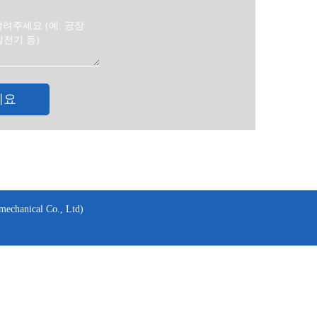
세요
nical Co., Ltd)