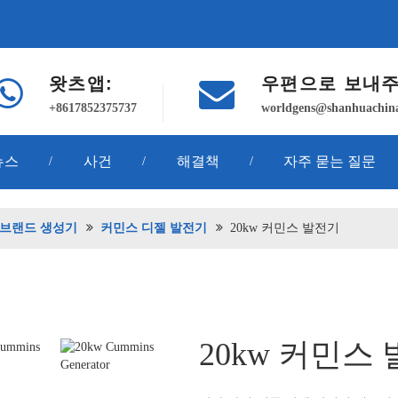
왓츠앱:
우편으로 보내주
+8617852375737
worldgens@shanhuachin
뉴스
사건
해결책
자주 묻는 질문
/
/
/
 브랜드 생성기
커민스 디젤 발전기
20kw 커민스 발전기
20kw 커민스