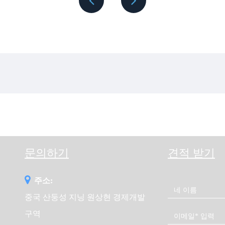
hua 20kw Cummins 디젤 발전기 세트는 항상 최대 용량으로 가동할 수
 나갈 수 있습니다.
는 전원 공급 솔루션을 제공하여 비즈니스를 더 빠르게 성장시키세요.
+86 178 5237 5737
문의하기
견적 받기
주소:
중국 산둥성 지닝 원상현 경제개발
구역