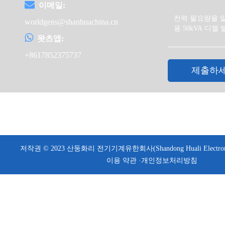
이메일:
worldgens@shanhuachina.cn
왓츠앱:
+8617852375737
제출하
저작권 © 2023 산둥화리 전기기계유한회사(Shandong Huali Electromecha
이용 약관 ·
개인정보처리방침