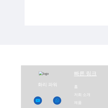
정전이나 중단이 공장이나 슈퍼마켓을 위협할 때, Shan
를 통해 비즈니스 목표를 지원하면, 경쟁사보다 앞서
연락처
산화 파워
공장이나 슈퍼마켓에 신뢰할 수 있
지금 연락하세요!
빠른 링크
화리 파워
홈
저희 소개
제품